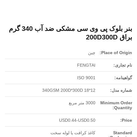
بنر بلوک پی وی سی مشکی ضد آب 340 گرم
براق 200D300D
Place of Origin:
چین
نام تجاری:
FENGTAI
گواهینامه:
ISO 9001
شماره مدل:
340GSM 200D*300D 18*12
Minimum Order
3000 متر مربع
Quantity:
USD0.44-USD0.50
Price:
Standard
کاغذ کرافت یا لوله سخت