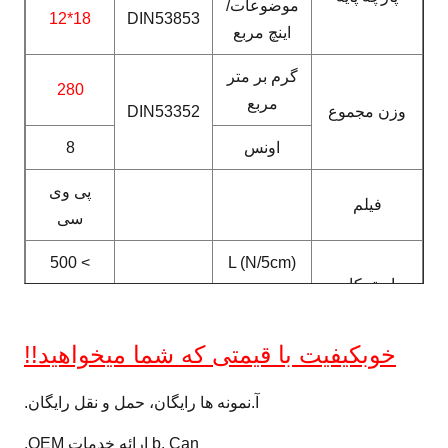
موضوعات/
18*12
DIN53853
اینچ مربع
گرم بر متر
280
مربع
وزن مجموع
DIN53352
اونس
8
پی وی
فیلم
سی
> 500
L (N/5cm)
استحکام
DIN53354
W
کششی
> 500
(N/5cm)
خوب
کیفیت با قیمتی که شما میخواهید!!
> 130
L (N/5cm)
آ.
نمونه ها رایگان، حمل و نقل رایگان.
قدرت پارگی
DIN53363
W
> 130
b. Can ارائه خدمات OEM.