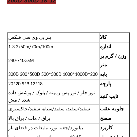
200D*300D 18*12
کالا
بنر پی وی سی فلکس
اندازه
1-3.2x50m/70m/100m
وزن / گرم بر
240-710GSM
متر
پایه
200*300D 300*500D 500*500D 1000*1000D
پارچه
18*12 9*9 20*20
نور جلو / نور پس زمینه / بلوک / پوشش داده
تایپ کنید
شده / مش
جلو به عقب
سفید/سفید، سفید/سیاه، سفید/خاکستری
سطح
براق / مات / براق بالا
کاربرد
بیلبورد/جعبه نور، تبلیغات در فضای باز