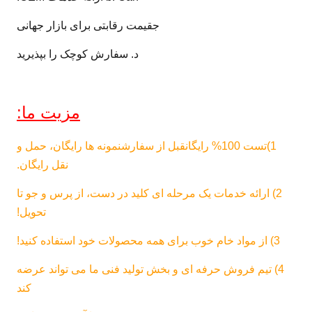
(N/5cm)
ج
قیمت رقابتی برای بازار جهانی
قدرت لایه
N/5 سانتی
> 40
DIN53357
برداری
متر
د. سفارش کوچک را بپذیرید
مقاومت
-30~+70
DIN53372
℃
حرارتی
مزیت ما:
1.02 ~
عرض
م
1)
تست 100% رایگان
قبل از سفارشنمونه ها رایگان، حمل و
3.60
نقل رایگان.
گواهی FR
B1,M2,DIN75200,NFPA701
2) ارائه خدمات یک مرحله ای کلید در دست، از پرس و جو تا
تنش خیس
تحویل!
≥34 Dan (قابلیت چاپ)
کردن
3) از مواد خام خوب برای همه محصولات خود استفاده کنید!
4) تیم فروش حرفه ای و بخش تولید فنی ما می تواند عرضه
کند