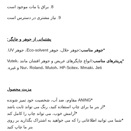
8. براق یا مات موجود است
9. نیاز مشتری در دسترس است
پشتیبانی از جوهر و چاپگر:
*
جوهر مناسب:
جوهر حلال، جوهر Eco-solvent، جوهر UV.
*
پرینترهای مناسب:
انواع چاپگرهای عریض و جوهر افشان مانند Vutek،
Nur، Roland، Mutoh، HP-Scitex، Mmaki، Jeti و غیره.
مزیت محصول
*
ANING مقاوم، ضد آب، شخصیت خود تمیز شونده
*
از بنر ما برای چاپ استفاده کنید، رنگ می تواند ثابت باشد
*
آرامش خوب، می تواند چاپ را کامل کند
*
شما می توانید اطلاعاتی را که می خواهید به اشتراک بگذارید بر روی
بنر ما چاپ کنید