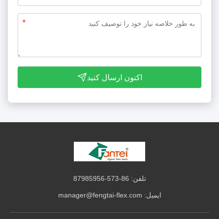
*
اکنون ارسال کنید
تلفن: 86-573-87985956
ایمیل:
manager@fengtai-flex.com