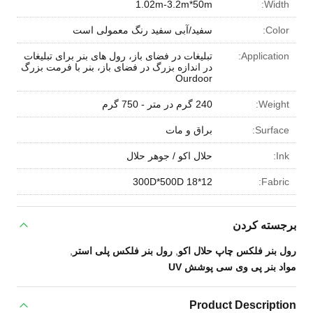
1.02m-3.2m*50m
Widt
Colo
سفید/آبی سفید رنگ معمولی است
Applicatio
تبلیغات در فضای باز، رول های بنر برای تبلیغات
در اندازه بزرگ در فضای باز، بنر با فرمت بزرگ
Ourdoor
Weigh
240 گرم در متر - 750 گرم
Surfac
براق و مات
I
حلال اکو / جوهر حلال
300D*500D 18*12
Fabri
سته کردن
 بنر فلکس چاپ حلال اکو
,
رول بنر فلکس پلی استر
,
 بنر پی وی سی پوشش UV
Product Descript