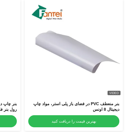
VIDEO
بنر منعطف PVC در فضای باز پلی استر، مواد چاپ
یجیتال 8 اونس
رول بنر فلکس
بهترین قیمت را دریافت کنید
بهتر