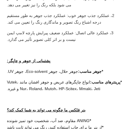
می شود بلکه رنگ را نیز تغییر می دهد.
2، عملکرد جذب جوهر خوب: عملکرد جذب جوهر به طور مستقیم
درجه اشباع رنگ تصویر و ماندگاری رنگ را تعیین می کند.
3، عملکرد عالی اتصال: عملکرد ضعیف پیرایش پارچه لامپ ایمن
نیست و بر اثر کلی تصویر تأثیر می گذارد.
پشتیبانی از جوهر و چاپگر:
*
جوهر مناسب:
جوهر حلال، جوهر Eco-solvent، جوهر UV.
نترهای مناسب:
انواع چاپگرهای عریض و جوهر افشان مانند Vutek،
Nur، Roland، Mutoh، HP-Scitex، Mmaki، Jeti و غیره.
بنر فلکس ما چگونه می تواند به شما کمک کند؟
*
ANING مقاوم، ضد آب، شخصیت خود تمیز شونده
*
از بنر ما برای چاپ استفاده کنید، رنگ می تواند ثابت باشد