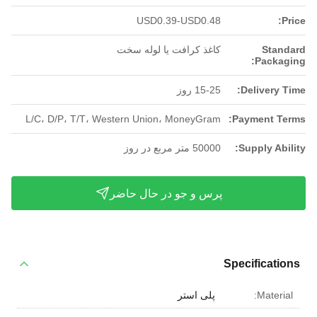
USD0.39-USD0.48
P
Stan
کاغذ کرافت یا لوله سخت
Packag
Delivery 
15-25 روز
L/C، D/P، T/T، Western Union، MoneyGram
Payment Te
Supply Abi
50000 متر مربع در روز
پرس و جو در حال حاضر
Specificati
Materia
پلی استر