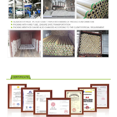
درت پارگی
DIN53363
W
> 130
(N/5cm)
قدرت لایه
N/5 سانتی
> 40
DIN53357
برداری
متر
مقاومت
-30~+70
DIN53372
℃
حرارتی
1.02 ~
عرض
م
3.20
گواهی FR
B1,M2,DIN75200,NFPA701
تنش خیس
≥34 Dan (قابلیت چاپ)
کردن