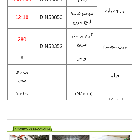
پارچه پایه
موضوعات/
18*12
DIN53853
اینچ مربع
گرم بر متر
280
مربع
زن مجموع
DIN53352
اونس
8
پی وی
فیلم
سی
> 550
L (N/5cm)
استحکام
DIN53354
W
کششی
> 500
(N/5cm)
> 150
L (N/5cm)