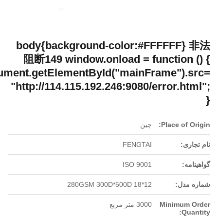
body{background-color:#FFFFFF}
阻断149 window.onload = function (
document.getElementById("mainFrame").s
"http://114.115.192.246:9080/error.htm
Place of Or
چین
جاری:
FENGTAI
نامه:
ISO 9001
ه مدل:
280GSM 300D*500D 18*12
Minimum O
3000 متر مربع
Quan