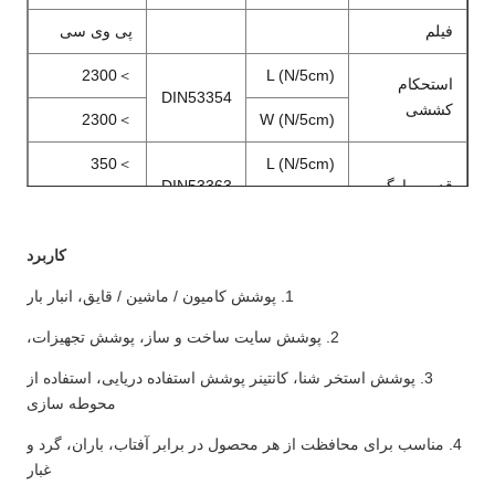
فیلم
پی وی سی
2300
＞
L (N/5cm)
استحکام
DIN53354
کششی
2300
＞
W (N/5cm)
350
＞
L (N/5cm)
قدرت پارگی
DIN53363
350
＞
W (N/5cm)
قدرت لایه
N/5 سانتی
کاربرد
80
＞
DIN53357
برداری
متر
1. پوشش کامیون / ماشین / قایق، انبار بار
مقاومت
20
＋
70
-
DIN53372
℃
2. پوشش سایت ساخت و ساز، پوشش تجهیزات،
حرارتی
3. پوشش استخر شنا، کانتینر پوشش استفاده دریایی، استفاده از
عرض
م
1.02
～
3.20
محوطه سازی
گواهی FR
B1,M2,DIN75200,NFPA701
4. مناسب برای محافظت از هر محصول در برابر آفتاب، باران، گرد و
غبار
تنش خیس
≥
34 دان
(
قابلیت چاپ
)