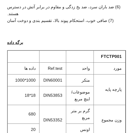
(6) ضد باران سرد، ضد یخ زدگی و مقاوم در برابر آتش در دسترس
هستند.
(7) صافی خوب، استحکام پیوند بالا، تقسیم بندی و دوخت آسان
برگه داده
FTCTP001
مورد
واحد
Ref.test
داده ها
منکر
DIN60001
1000*1000
پارچه پایه
موضوعات/
18*18
DIN53853
اینچ مربع
گرم بر متر
680
مربع
وزن مجموع
DIN53352
اونس
20