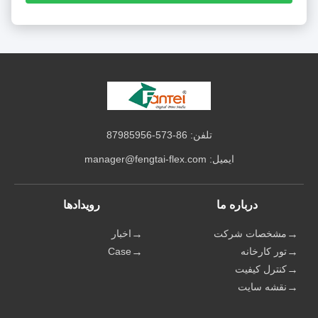
تلفن: 86-573-87985956
ایمیل:
manager@fengtai-flex.com
درباره ما
رویدادها
مشخصات شرکت
اخبار
تور کارخانه
Case
کنترل کیفیت
نقشه سایت