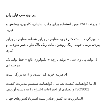
پی وی سی تی
آرپاولن
1. برزنت PVC مورد استفاده برای چادر، سایبان، کامیون، پوشش و
غیره.
2. ویژگی ها: استحکام قوی، مقاوم در برابر شعله، مقاوم در برابر
پیری، نرمی خوب، رنگ روشن، ثبات رنگ بالا، طول عمر طولانی و
غیره.
3. تولید پی وی سی + تولید پارچه + تکنولوژی بالغ = خط تولید یک
مرحله ای
4. هزینه خرید کم است، و prfit بزرگ است
5. ما گواهینامه کیفیت نظامی، گواهینامه سیستم مدیریت کیفیت
ISO9001 و تعدادی از اختراعات اختراع را به دست آوردیم.
6.
ما
برزنت به کشور صادر شده است
زیاد
کشورهای جهان