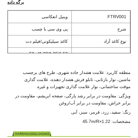
برگه داده
FTRV001
وینیل انعکاسی
شرح
پی وی سی با چسب
نوع کاغذ آزاد
کاغذ سیلیکونی/فیلم دت
عرض
1.22/1.35/1.52*50m
رنگ
سفید
منطقه کاربرد: علامت هشدار جاده شهری، طرح های برچسب
ماشین، نوار بازتابی، تابلو فرش هشدار دهنده، علامت گذاری
موقت ساختمانی، نوار علامت گذاری تجهیزات و غیره.
ویژگی: مقاومت در برابر رشد پارگی، صفحه ابریشم، مقاومت در
برابر خراش، مقاومت در برابر آب/روغن
رنگ: سفید، زرد، قرمز، سبز، آبی
مشخصات: 1.22×45.7m/R