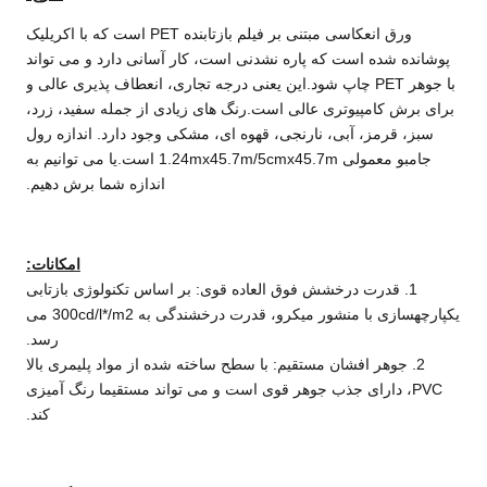
ورق انعکاسی مبتنی بر فیلم بازتابنده PET است که با اکریلیک
پوشانده شده است که پاره نشدنی است، کار آسانی دارد و می تواند
با جوهر PET چاپ شود.این یعنی درجه تجاری، انعطاف پذیری عالی و
برای برش کامپیوتری عالی است.رنگ های زیادی از جمله سفید، زرد،
سبز، قرمز، آبی، نارنجی، قهوه ای، مشکی وجود دارد. اندازه رول
جامبو معمولی 1.24mx45.7m/5cmx45.7m است.یا می توانیم به
اندازه شما برش دهیم.
امکانات:
1. قدرت درخشش فوق العاده قوی: بر اساس تکنولوژی بازتابی
یکپارچهسازی با منشور میکرو، قدرت درخشندگی به 300cd/l*/m2 می
رسد.
2. جوهر افشان مستقیم: با سطح ساخته شده از مواد پلیمری بالا
PVC، دارای جذب جوهر قوی است و می تواند مستقیما رنگ آمیزی
کند.