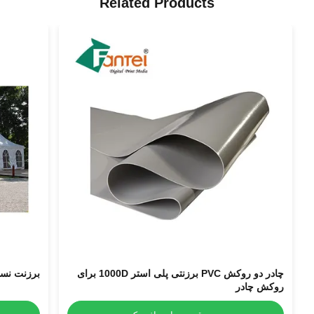
Related Products
چادر دو روکش PVC برزنتی پلی استر 1000D برای
برزنت نسوز چادر PVC با 
روکش چادر